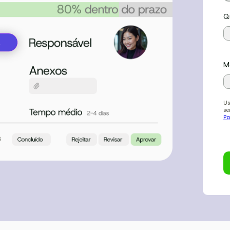
Q
M
Us
se
Po