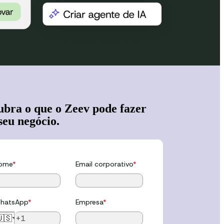
ubra o que o Zeev pode fazer
seu negócio.
ome
*
Email corporativo
*
hatsApp
*
Empresa
*
🇸