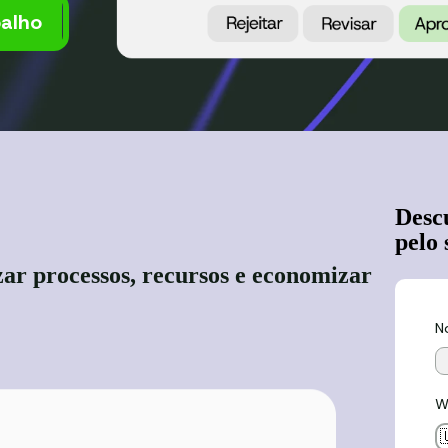
balho
Desc
pelo 
ar processos, recursos e
economizar
N
W
