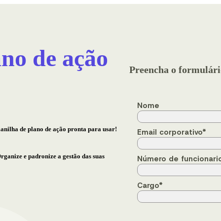
ano de ação
Preencha o formulári
Nome
anilha de plano de ação pronta para usar!
Email corporativo
*
rganize e padronize a gestão das suas
Número de funcionari
Cargo
*